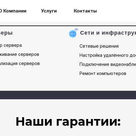
О Компании
Услуги
Контакты
веры
Сети и инфрастру
р сервера
Сетевые решения
живание серверов
Настройка удалённого до
ализация серверов
Подключение видеонабл
Ремонт компьютеров
Наши га
рантии: