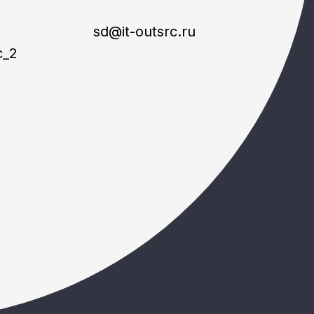
sd@it-outsrc.ru
c_2