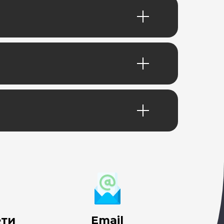
ети
Email