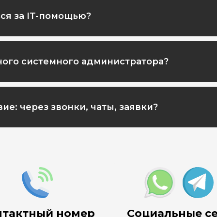
ься за IT-помощью?
ного системного администратора?
е: через звонки, чаты, заявки?
нтактный номер
Социальные с